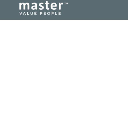
Master Sverige AB
Sveavägen 34, 111 34
Stockholm
+ 46 (0)8 32 42 42
info@master.se